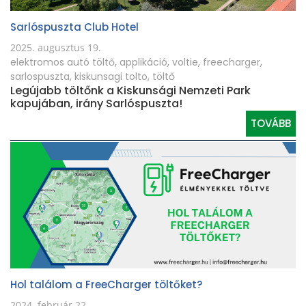
Sarlóspuszta Club Hotel
2025. augusztus 19.
elektromos autó töltő
,
applikáció
,
voltie
,
freecharger
,
sarlospuszta
,
kiskunsagi tolto
,
töltő
Legújabb töltőnk a Kiskunsági Nemzeti Park
kapujában, irány Sarlóspuszta!
TOVÁBB
Hol találom a FreeCharger töltőket?
2024. február 22.