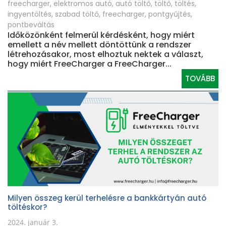
freecharger
,
elektromos autó
,
autó töltő
,
töltő
,
töltés
,
ingyentöltés
,
szabad töltő
,
freecharger
,
pontgyűjtés
,
pontbeváltás
Időközönként felmerül kérdésként, hogy miért
emellett a név mellett döntöttünk a rendszer
létrehozásakor, most elhoztuk nektek a választ,
hogy miért FreeCharger a FreeCharger...
TOVÁBB
Milyen összeg kerül terhelésre a bankkártyán autó
töltéskor?
2024. január 3.