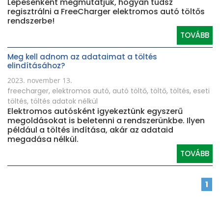
Lépésenként megmutatjuk, hogyan tudsz
regisztrálni a FreeCharger elektromos autó töltős
rendszerbe!
TOVÁBB
Meg kell adnom az adataimat a töltés
elindításához?
2023. november 13.
freecharger
,
elektromos autó
,
autó töltő
,
töltő
,
töltés
,
eseti
töltés
,
töltés adatok nélkül
Elektromos autósként igyekeztünk egyszerű
megoldásokat is beletenni a rendszerünkbe. Ilyen
például a töltés indítása, akár az adataid
megadása nélkül.
TOVÁBB
1