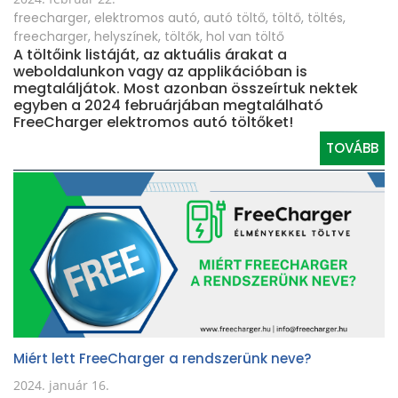
freecharger
,
elektromos autó
,
autó töltő
,
töltő
,
töltés
,
freecharger
,
helyszínek
,
töltők
,
hol van töltő
A töltőink listáját, az aktuális árakat a
weboldalunkon vagy az applikációban is
megtaláljátok. Most azonban összeírtuk nektek
egyben a 2024 februárjában megtalálható
FreeCharger elektromos autó töltőket!
TOVÁBB
Miért lett FreeCharger a rendszerünk neve?
2024. január 16.