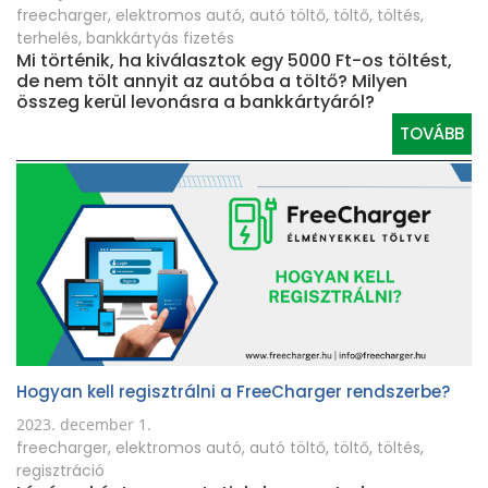
freecharger
,
elektromos autó
,
autó töltő
,
töltő
,
töltés
,
terhelés
,
bankkártyás fizetés
Mi történik, ha kiválasztok egy 5000 Ft-os töltést,
de nem tölt annyit az autóba a töltő? Milyen
összeg kerül levonásra a bankkártyáról?
TOVÁBB
Hogyan kell regisztrálni a FreeCharger rendszerbe?
2023. december 1.
freecharger
,
elektromos autó
,
autó töltő
,
töltő
,
töltés
,
regisztráció