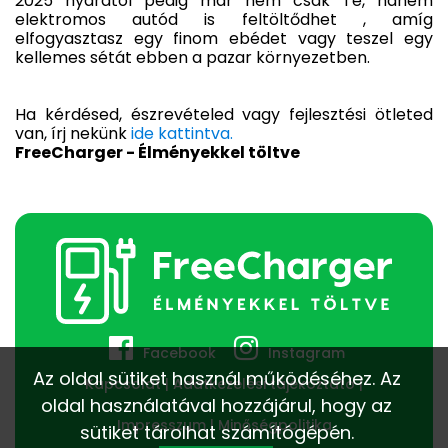
2025 nyarától pedig már nem csak Te, hanem
elektromos autód is feltöltődhet , amíg
elfogyasztasz egy finom ebédet vagy teszel egy
kellemes sétát ebben a pazar környezetben.
Ha kérdésed, észrevételed vagy fejlesztési ötleted
van, írj nekünk
ide kattintva.
FreeCharger - Élményekkel töltve
Facebook
Instagram
Az oldal sütiket használ működéséhez. Az
Kapcsolat
Adatkezelési tájékoztató
oldal használatával hozzájárul, hogy az
Impresszum
Minőségpolitika
sütiket tárolhat számítógépén.