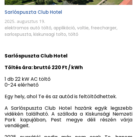
Sarlóspuszta Club Hotel
2025. augusztus 19.
elektromos autó töltő
,
applikáció
,
voltie
,
freecharger
,
sarlospuszta
,
kiskunsagi tolto
,
töltő
Sarlóspuszta Club Hotel
Töltés ára: bruttó 220 Ft / kWh
1 db 22 kW AC töltő
0-24 elérhető
Egy hely, ahol Te és az autód is feltöltődhettek.
A Sarlóspuszta Club Hotel hazánk egyik legszebb
vidékén található. A szálloda a Kiskunsági Nemzeti
Park kapujában, Pest megye déli részén várja
vendégeit.