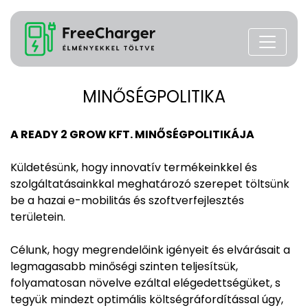
MINŐSÉGPOLITIKA
A READY 2 GROW KFT. MINŐSÉGPOLITIKÁJA
Küldetésünk, hogy innovatív termékeinkkel és
szolgáltatásainkkal meghatározó szerepet töltsünk
be a hazai e-mobilitás és szoftverfejlesztés
területein.
Célunk, hogy megrendelőink igényeit és elvárásait a
legmagasabb minőségi szinten teljesítsük,
folyamatosan növelve ezáltal elégedettségüket, s
tegyük mindezt optimális költségráfordítással úgy,