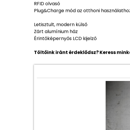
RFID olvasó
Plug&Charge mód az otthoni használatho
Letisztult, modern külső
Zárt alumínium ház
Érintőképernyős LCD kijelző
Töltőink iránt érdeklődsz? Keress min