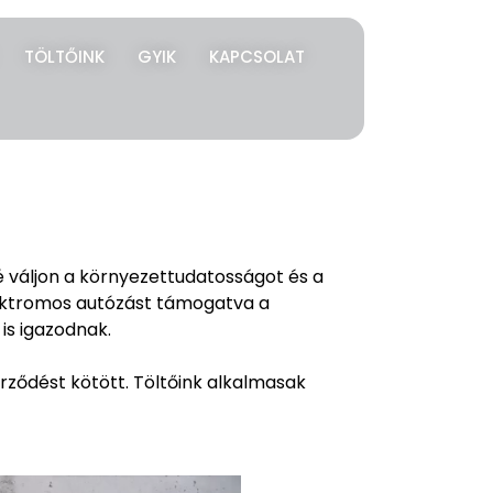
TÖLTŐINK
GYIK
KAPCSOLAT
é váljon a környezettudatosságot és a
lektromos autózást támogatva a
 is igazodnak.
ződést kötött. Töltőink alkalmasak