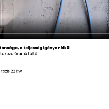
donsága, a teljesség igénye nélkül
áltakozó áramú töltő
 fázis 22 kW