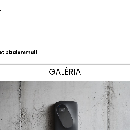
z
ket bizalommal!
GALÉRIA