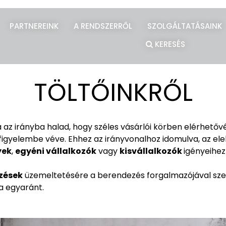
PARTNEREINK
A RENDSZERRŐL
SZOLGÁLTATÁSAINK
KERESÉS
TÖLTŐINKRŐL
az irányba halad, hogy széles vásárlói körben elérhetőv
figyelembe véve. Ehhez az irányvonalhoz idomulva, az e
yek
,
egyéni vállalkozók
vagy
kisvállalkozók
igényeihez
zések
üzemeltetésére a berendezés forgalmazójával szer
a egyaránt.