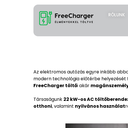
RÓLUNK
Az elektromos autózás egyre inkább abba 
modern technológia előtérbe helyezését 
FreeCharger töltő
i akár
magánszemél
Társaságunk
22 kW-os AC töltőberende
otthoni
, valamint
nyilvános használat
r