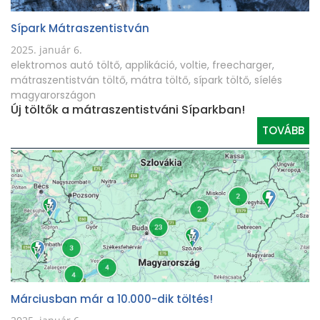
Sípark Mátraszentistván
2025. január 6.
elektromos autó töltő
,
applikáció
,
voltie
,
freecharger
,
mátraszentistván töltő
,
mátra töltő
,
sípark töltő
,
síelés
magyarországon
Új töltők a mátraszentistváni Síparkban!
TOVÁBB
Márciusban már a 10.000-dik töltés!