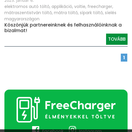
2025. január 6.
elektromos autó töltő
,
applikáció
,
voltie
,
freecharger
,
mátraszentistván töltő
,
mátra töltő
,
sípark töltő
,
síelés
magyarországon
Köszönjük partnereinknek és felhasználóinknak a
bizalmat!
TOVÁBB
1
Facebook
Instagram