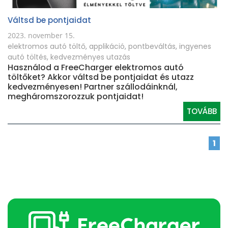
Váltsd be pontjaidat
2023. november 15.
elektromos autó töltő
,
applikáció
,
pontbeváltás
,
ingyenes
autó töltés
,
kedvezményes utazás
Használod a FreeCharger elektromos autó
töltőket? Akkor váltsd be pontjaidat és utazz
kedvezményesen! Partner szállodáinknál,
megháromszorozzuk pontjaidat!
TOVÁBB
1