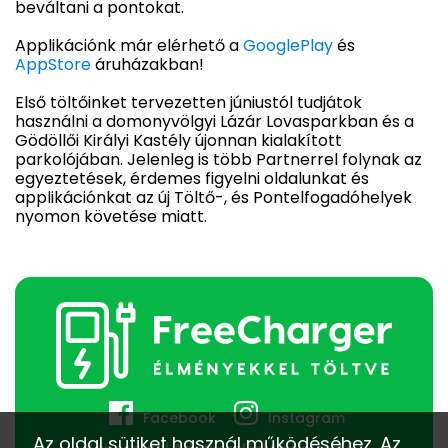
beváltani a pontokat.
Applikációnk már elérhető a
GooglePlay
és
AppStore
áruházakban!
Első töltőinket tervezetten júniustól tudjátok
használni a domonyvölgyi Lázár Lovasparkban és a
Gödöllői Királyi Kastély újonnan kialakított
parkolójában. Jelenleg is több Partnerrel folynak az
egyeztetések, érdemes figyelni oldalunkat és
applikációnkat az új Töltő-, és Pontelfogadóhelyek
nyomon követése miatt.
Facebook
Instagram
Az oldal sütiket használ működéséhez. Az