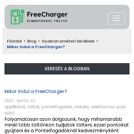
Főoldal
>
Blog
>
Gyakran ismételt kérdések
>
Mikor indul a FreeCharger?
KERESÉS A BLOGBAN
Mikor indul a FreeCharger?
2021. április 22.
applikáció
,
töltők
,
pontelfogadók
,
indulás
,
elektromos autó
töltő
Folyamatosan azon dolgozunk, hogy mihamarabb
minél több töltőnkön tudjatok tölteni, ezzel pontokat
gyűjteni és a Pontelfogadóknál kedvezményként