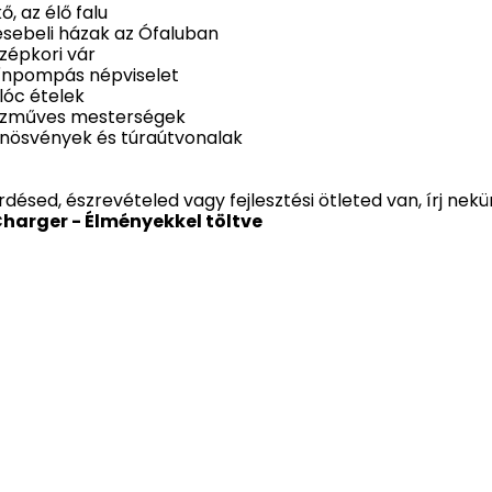
ő, az élő falu
ebeli házak az Ófaluban
épkori vár
npompás népviselet
óc ételek
zműves mesterségek
ösvények és túraútvonalak
rdésed, észrevételed vagy fejlesztési ötleted van, írj nek
harger - Élményekkel töltve