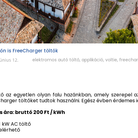
kőn is FreeCharger töltők
elektromos autó töltő
,
applikáció
,
voltie
,
freecha
június 12.
kő az egyetlen olyan falu hazánkban, amely szerepel az
harger töltőket tudtok használni. Egész évben érdemes id
s ára: bruttó 200 Ft / kWh
11 kW AC töltő
elérhető