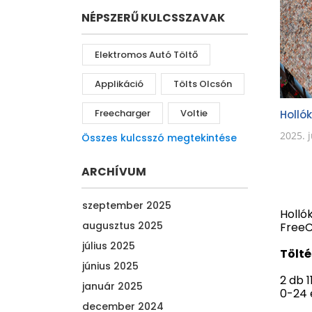
NÉPSZERŰ KULCSSZAVAK
Elektromos Autó Töltő
Applikáció
Tölts Olcsón
Freecharger
Voltie
Holló
2025. 
Összes kulcsszó megtekintése
ARCHÍVUM
szeptember 2025
Holló
augusztus 2025
FreeC
július 2025
Tölté
június 2025
2 db 
január 2025
0-24 
december 2024