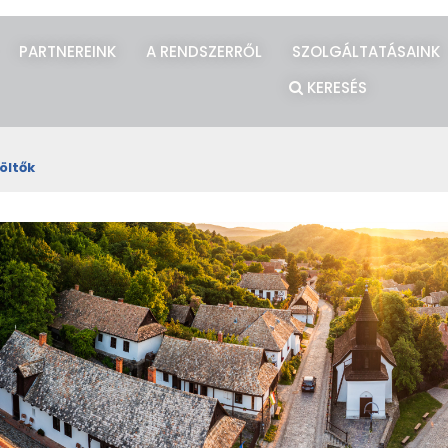
PARTNEREINK
A RENDSZERRŐL
SZOLGÁLTATÁSAINK
KERESÉS
öltők