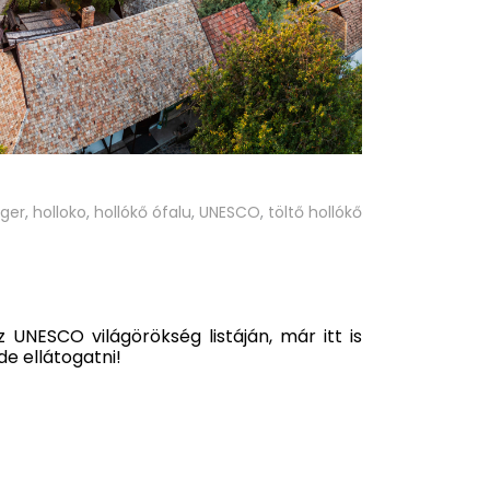
rger
,
holloko
,
hollókő ófalu
,
UNESCO
,
töltő hollókő
 UNESCO világörökség listáján, már itt is
e ellátogatni!