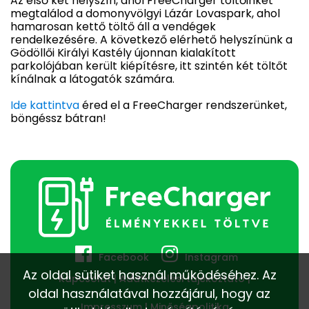
Az első két helyszín, ahol FreeCharger töltőinket
megtalálod a domonyvölgyi Lázár Lovaspark, ahol
hamarosan kettő töltő áll a vendégek
rendelkezésére. A következő elérhető helyszínünk a
Gödöllői Királyi Kastély újonnan kialakított
parkolójában került kiépítésre, itt szintén két töltőt
kínálnak a látogatók számára.
Ide kattintva
éred el a FreeCharger rendszerünket,
böngéssz bátran!
Facebook
Instagram
Az oldal sütiket használ működéséhez. Az
Kapcsolat
Adatkezelési tájékoztató
oldal használatával hozzájárul, hogy az
Impresszum
Minőségpolitika