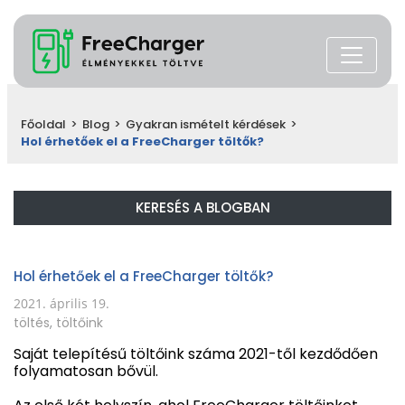
Főoldal
>
Blog
>
Gyakran ismételt kérdések
>
Hol érhetőek el a FreeCharger töltők?
KERESÉS A BLOGBAN
Hol érhetőek el a FreeCharger töltők?
2021. április 19.
töltés
,
töltőink
Saját telepítésű töltőink száma 2021-től kezdődően
folyamatosan bővül.