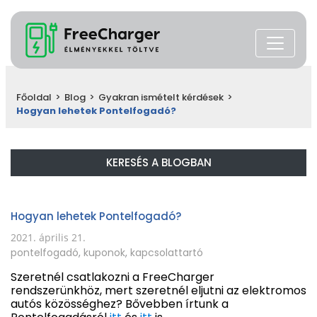
Főoldal
>
Blog
>
Gyakran ismételt kérdések
>
Hogyan lehetek Pontelfogadó?
KERESÉS A BLOGBAN
Hogyan lehetek Pontelfogadó?
2021. április 21.
pontelfogadó
,
kuponok
,
kapcsolattartó
Szeretnél csatlakozni a FreeCharger
rendszerünkhöz, mert szeretnél eljutni az elektromos
autós közösséghez? Bővebben írtunk a