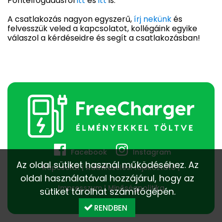
Pontelfogadásról
itt
és
itt
is.
A csatlakozás nagyon egyszerű,
írj nekünk
és
felvesszük veled a kapcsolatot, kollégáink egyike
válaszol a kérdéseidre és segít a csatlakozásban!
Facebook
Instagram
Az oldal sütiket használ működéséhez. Az
Kapcsolat
Adatkezelési tájékoztató
oldal használatával hozzájárul, hogy az
Impresszum
Minőségpolitika
sütiket tárolhat számítógépén.
RENDBEN