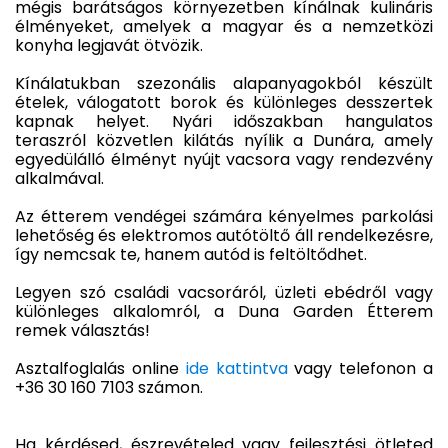
mégis barátságos környezetben kínálnak kulináris
élményeket, amelyek a magyar és a nemzetközi
konyha legjavát ötvözik.
Kínálatukban szezonális alapanyagokból készült
ételek, válogatott borok és különleges desszertek
kapnak helyet. Nyári időszakban hangulatos
teraszról közvetlen kilátás nyílik a Dunára, amely
egyedülálló élményt nyújt vacsora vagy rendezvény
alkalmával.
Az étterem vendégei számára kényelmes parkolási
lehetőség és elektromos autótöltő áll rendelkezésre,
így nemcsak te, hanem autód is feltöltődhet.
Legyen szó családi vacsoráról, üzleti ebédről vagy
különleges alkalomról, a Duna Garden Étterem
remek választás!
Asztalfoglalás online
ide kattintva
vagy telefonon a
+36 30 160 7103 számon.
Ha kérdésed, észrevételed vagy fejlesztési ötleted