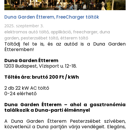
Duna Garden Étterem, FreeCharger töltők
2025. szeptember 3.
elektromos autó töltő
,
applikáció
,
freecharger
,
duna
garden
,
pesterzsébet töltő
,
étterem töltő
Töltődj fel te is, és az autód is a Duna Garden
Étteremben!
Duna Garden Étterem
1203 Budapest, Vízisport u. 12-18.
Töltés ára: bruttó 200 Ft / kWh
2 db 22 kW AC töltő
0-24 elérhető
Duna Garden Étterem – ahol a gasztronómia
találkozik a Duna-parti élménnyel
A Duna Garden Étterem Pesterzsébet szívében,
közvetlenül a Duna partján várja vendégeit. Elegáns,